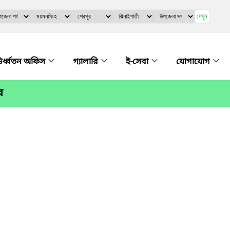
দেখুন
র্ধ্বতন অফিস
গ্যালারি
ই-সেবা
যোগাযোগ
র