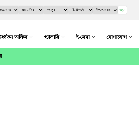
দেখুন
র্ধ্বতন অফিস
গ্যালারি
ই-সেবা
যোগাযোগ
র