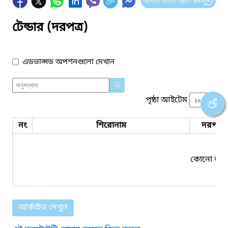
আপনার মতামত প্রদান করুন
টেন্ডার (দরপত্র)
এডভান্সড অপশনগুলো দেখান
পৃষ্ঠা আইটেম
নং
শিরোনাম
দরপত্র 
কোনো তথ্য
আর্কাইভ দেখুন